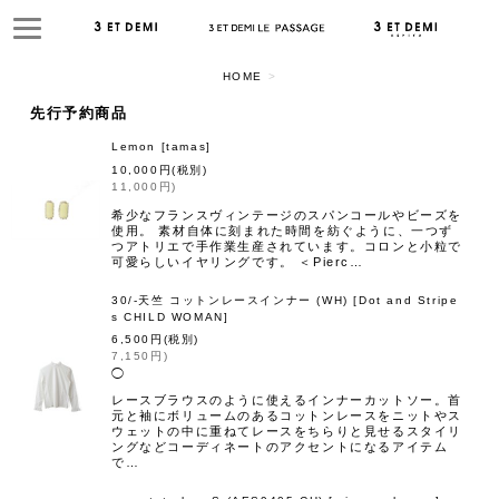
HOME
>
閉じる
先行予約商品
Lemon
[
tamas
]
表示数
10,000
円
(税別)
11,000
円
)
希少なフランスヴィンテージのスパンコールやビーズを
並び順
使用。 素材自体に刻まれた時間を紡ぐように、一つず
つアトリエで手作業生産されています。コロンと小粒で
可愛らしいイヤリングです。 ＜Pierc…
絞り込む
30/-天竺 コットンレースインナー (WH)
[
Dot and Stripe
s CHILD WOMAN
]
6,500
円
(税別)
7,150
円
)
◯
レースブラウスのように使えるインナーカットソー。首
元と袖にボリュームのあるコットンレースをニットやス
ウェットの中に重ねてレースをちらりと見せるスタイリ
ングなどコーディネートのアクセントになるアイテム
で…