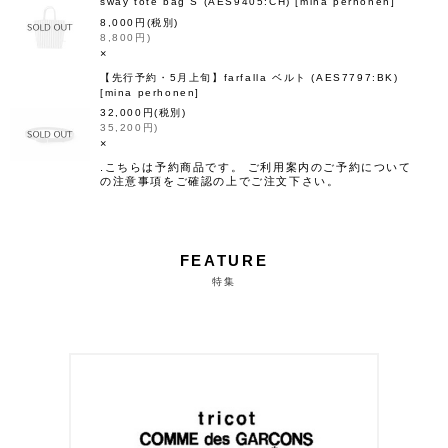
sway tote bag S (AES9405:CH)
[
mina perhonen
]
8,000
円
(税別)
8,800
円
)
×
【先行予約・5月上旬】farfalla ベルト (AES7797:BK)
[
mina perhonen
]
32,000
円
(税別)
35,200
円
)
×
.こちらは予約商品です。 ご利用案内のご予約について
の注意事項をご確認の上でご注文下さい。
FEATURE
特集