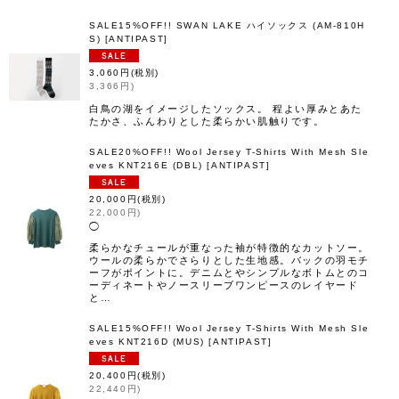
SALE15%OFF!! SWAN LAKE ハイソックス (AM-810H
S)
[
ANTIPAST
]
3,060
円
(税別)
3,366
円
)
白鳥の湖をイメージしたソックス。 程よい厚みとあた
たかさ、ふんわりとした柔らかい肌触りです。
SALE20%OFF!! Wool Jersey T-Shirts With Mesh Sle
eves KNT216E (DBL)
[
ANTIPAST
]
20,000
円
(税別)
22,000
円
)
◯
柔らかなチュールが重なった袖が特徴的なカットソー。
ウールの柔らかでさらりとした生地感。バックの羽モチ
ーフがポイントに。デニムとやシンプルなボトムとのコ
ーディネートやノースリーブワンピースのレイヤード
と…
SALE15%OFF!! Wool Jersey T-Shirts With Mesh Sle
eves KNT216D (MUS)
[
ANTIPAST
]
20,400
円
(税別)
22,440
円
)