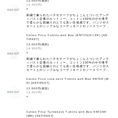
13,000
円
(税別)
14,300
円
)
×
刺繍で象られたハチモチーフがちょこんとついたアンテ
ィパスト定番のカットソー。コットン100%のやや薄手
で柔らかな肌触りのとても良い生地感です。パンツやス
カートとのシンプルなコーディネートやノースリーブ…
Cotton Frice T-shirts with Bee (KNT252H:LPK)
[
AN
TIPAST
]
13,000
円
(税別)
14,300
円
)
×
刺繍で象られたハチモチーフがちょこんとついたアンテ
ィパスト定番のカットソー。コットン100%のやや薄手
で柔らかな肌触りのとても良い生地感です。パンツやス
カートとのシンプルなコーディネートやノースリーブ…
Cotton Frice crew neck T-shirts with Bee KNT0H (W
H)
[
ANTIPAST
]
12,000
円
(税別)
13,200
円
)
×
.
Cotton Frice Turtleneck T-shirts with Bee KNT28H
(WH)
[
ANTIPAST
]