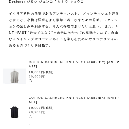
Designer ジヌシ ジュンコ / カトウ キョウコ
イタリア料理の前菜であるアンティパスト。 メインデッシュを洋服
とすると、小物は洋服をより素敵に着こなすための前菜。ファッシ
ョンの楽しみを刺激する、そんな存在でありたいと願う。 また、A
NTI-PAST "過去ではなく"＝未来に向かっての意味をこめて、自由
なスタイリングやコーディネイトを楽しむためのオリジナリティの
あるものづくりを目指す。
閉じる
COTTON CASHMERE KNIT VEST (AU82:GY)
[
ANTIP
AST
]
表示数
19,000
円
(税別)
20,900
円
)
◯
並び順
.
絞り込む
COTTON CASHMERE KNIT VEST (AU82:BK)
[
ANTIP
AST
]
19,000
円
(税別)
20,900
円
)
△
.