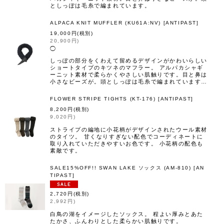
としっぽは毛糸で編まれています。
ALPACA KNIT MUFFLER (KU61A:NV)
[
ANTIPAST
]
19,000
円
(税別)
20,900
円
)
◯
しっぽの部分をくわえて留めるデザインがかわいらしい
ショートタイプのキツネのマフラー。 アルパカシャギ
ーニット素材で柔らかくやさしい肌触りです。目と鼻は
小さなビーズが。頭としっぽは毛糸で編まれています…
FLOWER STRIPE TIGHTS (KT-176)
[
ANTIPAST
]
8,200
円
(税別)
9,020
円
)
ストライプの編地に小花柄がデザインされたウール素材
のタイツ。 甘くなりすぎない配色でコーディネートに
取り入れていただきやすいお色です。 小花柄の配色も
素敵です。
SALE15%OFF!! SWAN LAKE ソックス (AM-810)
[
AN
TIPAST
]
2,720
円
(税別)
2,992
円
)
白鳥の湖をイメージしたソックス。 程よい厚みとあた
たかさ、ふんわりとした柔らかい肌触りです。