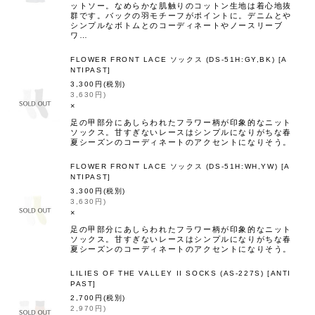
ットソー。なめらかな肌触りのコットン生地は着心地抜
群です。バックの羽モチーフがポイントに。デニムとや
シンプルなボトムとのコーディネートやノースリーブ
ワ…
FLOWER FRONT LACE ソックス (DS-51H:GY,BK)
[
A
NTIPAST
]
3,300
円
(税別)
3,630
円
)
×
足の甲部分にあしらわれたフラワー柄が印象的なニット
ソックス。甘すぎないレースはシンプルになりがちな春
夏シーズンのコーディネートのアクセントになりそう。
FLOWER FRONT LACE ソックス (DS-51H:WH,YW)
[
A
NTIPAST
]
3,300
円
(税別)
3,630
円
)
×
足の甲部分にあしらわれたフラワー柄が印象的なニット
ソックス。甘すぎないレースはシンプルになりがちな春
夏シーズンのコーディネートのアクセントになりそう。
LILIES OF THE VALLEY II SOCKS (AS-227S)
[
ANTI
PAST
]
2,700
円
(税別)
2,970
円
)