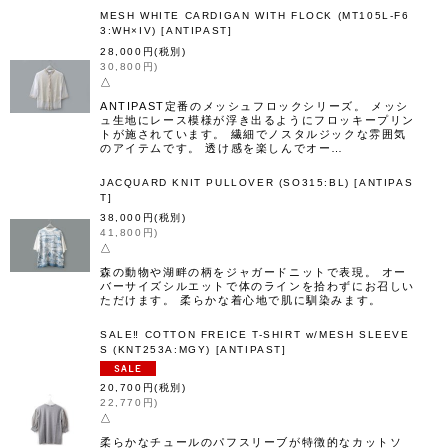
MESH WHITE CARDIGAN WITH FLOCK (MT105L-F6
3:WH×IV)
[
ANTIPAST
]
28,000
円
(税別)
30,800
円
)
△
ANTIPAST定番のメッシュフロックシリーズ。 メッシ
ュ生地にレース模様が浮き出るようにフロッキープリン
トが施されています。 繊細でノスタルジックな雰囲気
のアイテムです。 透け感を楽しんでオー…
JACQUARD KNIT PULLOVER (SO315:BL)
[
ANTIPAS
T
]
38,000
円
(税別)
41,800
円
)
△
森の動物や湖畔の柄をジャガードニットで表現。 オー
バーサイズシルエットで体のラインを拾わずにお召しい
ただけます。 柔らかな着心地で肌に馴染みます。
SALE‼︎ COTTON FREICE T-SHIRT w/MESH SLEEVE
S (KNT253A:MGY)
[
ANTIPAST
]
20,700
円
(税別)
22,770
円
)
△
柔らかなチュールのパフスリーブが特徴的なカットソ