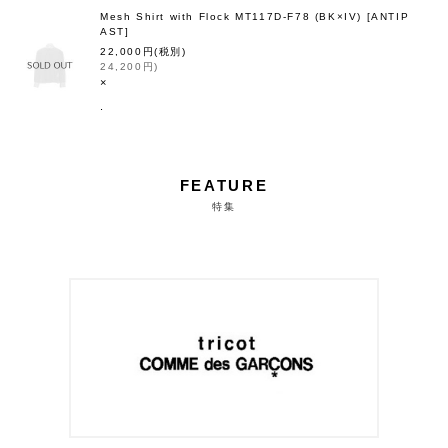
Mesh Shirt with Flock MT117D-F78 (BK×IV)
[
ANTIP
AST
]
22,000
円
(税別)
24,200
円
)
×
.
FEATURE
特集