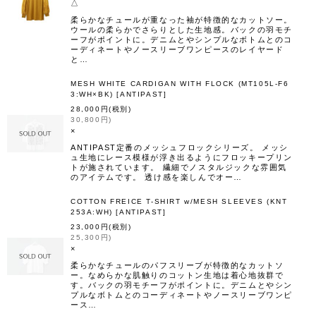
△
柔らかなチュールが重なった袖が特徴的なカットソー。
ウールの柔らかでさらりとした生地感。バックの羽モチ
ーフがポイントに。デニムとやシンプルなボトムとのコ
ーディネートやノースリーブワンピースのレイヤード
と…
MESH WHITE CARDIGAN WITH FLOCK (MT105L-F6
3:WH×BK)
[
ANTIPAST
]
28,000
円
(税別)
30,800
円
)
×
ANTIPAST定番のメッシュフロックシリーズ。 メッシ
ュ生地にレース模様が浮き出るようにフロッキープリン
トが施されています。 繊細でノスタルジックな雰囲気
のアイテムです。 透け感を楽しんでオー…
COTTON FREICE T-SHIRT w/MESH SLEEVES (KNT
253A:WH)
[
ANTIPAST
]
23,000
円
(税別)
25,300
円
)
×
柔らかなチュールのパフスリーブが特徴的なカットソ
ー。なめらかな肌触りのコットン生地は着心地抜群で
す。バックの羽モチーフがポイントに。デニムとやシン
プルなボトムとのコーディネートやノースリーブワンピ
ース…