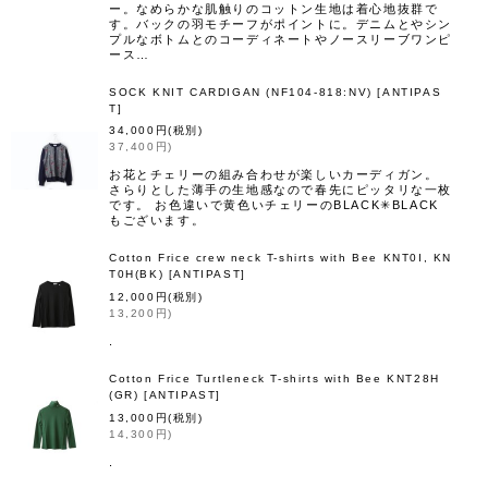
ー。なめらかな肌触りのコットン生地は着心地抜群で
す。バックの羽モチーフがポイントに。デニムとやシン
プルなボトムとのコーディネートやノースリーブワンピ
ース…
SOCK KNIT CARDIGAN (NF104-818:NV)
[
ANTIPAS
T
]
34,000
円
(税別)
37,400
円
)
お花とチェリーの組み合わせが楽しいカーディガン。
さらりとした薄手の生地感なので春先にピッタリな一枚
です。 お色違いで黄色いチェリーのBLACK✳︎BLACK
もございます。
Cotton Frice crew neck T-shirts with Bee KNT0I, KN
T0H(BK)
[
ANTIPAST
]
12,000
円
(税別)
13,200
円
)
.
Cotton Frice Turtleneck T-shirts with Bee KNT28H
(GR)
[
ANTIPAST
]
13,000
円
(税別)
14,300
円
)
.