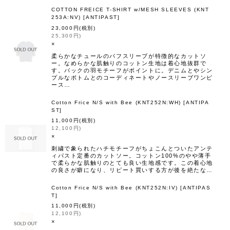
COTTON FREICE T-SHIRT w/MESH SLEEVES (KNT
253A:NV)
[
ANTIPAST
]
23,000
円
(税別)
25,300
円
)
×
柔らかなチュールのパフスリーブが特徴的なカットソ
ー。なめらかな肌触りのコットン生地は着心地抜群で
す。バックの羽モチーフがポイントに。デニムとやシン
プルなボトムとのコーディネートやノースリーブワンピ
ース…
Cotton Frice N/S with Bee (KNT252N:WH)
[
ANTIPA
ST
]
11,000
円
(税別)
12,100
円
)
×
刺繍で象られたハチモチーフがちょこんとついたアンテ
ィパスト定番のカットソー。コットン100%のやや薄手
で柔らかな肌触りのとても良い生地感です。この着心地
の良さが癖になり、リピート買いする方が後を絶たな…
Cotton Frice N/S with Bee (KNT252N:IV)
[
ANTIPAS
T
]
11,000
円
(税別)
12,100
円
)
×