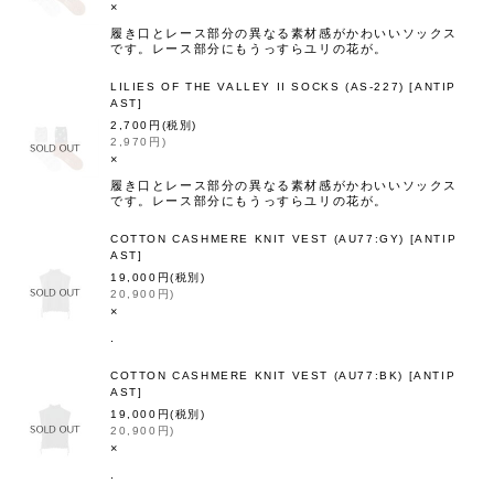
×
履き口とレース部分の異なる素材感がかわいいソックス
です。レース部分にもうっすらユリの花が。
LILIES OF THE VALLEY II SOCKS (AS-227)
[
ANTIP
AST
]
2,700
円
(税別)
2,970
円
)
×
履き口とレース部分の異なる素材感がかわいいソックス
です。レース部分にもうっすらユリの花が。
COTTON CASHMERE KNIT VEST (AU77:GY)
[
ANTIP
AST
]
19,000
円
(税別)
20,900
円
)
×
.
COTTON CASHMERE KNIT VEST (AU77:BK)
[
ANTIP
AST
]
19,000
円
(税別)
20,900
円
)
×
.