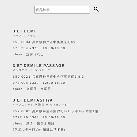
3 ET DEMI
キャズ エ ドゥミ
650 0034 兵庫県神戸市中央区京町69
078 334 2378 10:00-18:30
close 定休日なし
3 ET DEMI LE PASSAGE
キャズエドゥミ ル パサージュ
650 0021 兵庫県神戸市中央区三宮町2-8-3
078 904 7339 12:00-18:30
close 火曜日・水曜日
3 ET DEMI ASHIYA
キャズエドゥミ 芦屋(旧 ラ ヴィオレット)
659 0093 兵庫県芦屋市船戸町4-1 ラポルテ本館1階
0797 26 6343 10:00-18:30
close 第２・第３木曜日
(ラポルテ本館の休館日に準ずる)