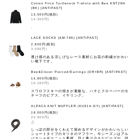
Cotton Frice Turtleneck T-shirts with Bee KNT28H
(BK)
[
ANTIPAST
]
13,000
円
(税別)
14,300
円
)
.
LACE SOCKS (AM-786)
[
ANTIPAST
]
2,800
円
(税別)
3,080
円
)
透け感のある涼しげなレース素材にお花の刺繍がかわい
い靴下です。
Bee&Clover Pierced/Earrings (OR×BR)
[
ANTIPAST
]
14,800
円
(税別)
16,280
円
)
スワロフスキーの煌きが素敵な、ハチとクローバーのモ
チーフのピアス、イヤリング。
ALPACA KNIT MUFFLER (KU61A:GY)
[
ANTIPAST
]
19,000
円
(税別)
20,900
円
)
△
しっぽの部分をくわえて留めるデザインがかわいらしい
ショートタイプのキツネのマフラー。今シーズンはアル
パカシャギーニット素材。目と鼻は小さなビーズが。頭