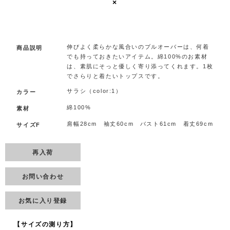
×
.
伸びよく柔らかな風合いのプルオーバーは、何着
商品説明
でも持っておきたいアイテム。綿100%のお素材
は、素肌にそっと優しく寄り添ってくれます。1枚
でさらりと着たいトップスです。
サラシ（color:1）
カラー
綿100%
素材
肩幅28cm 袖丈60cm バスト61cm 着丈69cm
サイズF
再入荷
お問い合わせ
お気に入り登録
【サイズの測り方】