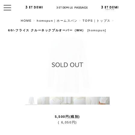
HOME
>
homspun｜ホームスパン
>
TOPS｜トップス
>
60/-フライス クルーネックプルオーバー（WH）
[
homspun
]
5,500
円
(税別)
(
6,050
円
)