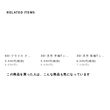
RELATED ITEMS
60/-フライス クルーネックプルオーバー（BK）
30/-天竺 半袖Tシャツ（6271:WH）
30/-天竺 長袖Tシャツ（6616:BK）
[
homspun
]
[
homspun
]
5,500
円
(税別)
5,500
円
(税別)
6,500
円
(税別)
6,050
円
)
6,050
円
)
7,150
円
)
この商品を買った人は、こんな商品も気になっています