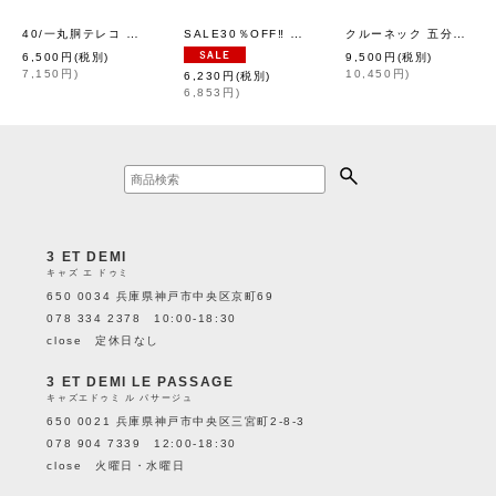
40/一丸胴テレコ クルーネック長袖プルオーバー（6014:BK）
SALE30％OFF‼︎ リバースウィーブ クルーネックスウェットシャツ (C3-Y031:OTM)
クルーネック 五分袖カットソー 103-07 (ASH CHINE)
[
homspun
]
6,500
円
(税別)
9,500
円
(税別)
7,150
円
)
10,450
円
)
6,230
円
(税別)
6,853
円
)
3 ET DEMI
キャズ エ ドゥミ
650 0034 兵庫県神戸市中央区京町69
078 334 2378 10:00-18:30
close 定休日なし
3 ET DEMI LE PASSAGE
キャズエドゥミ ル パサージュ
650 0021 兵庫県神戸市中央区三宮町2-8-3
078 904 7339 12:00-18:30
close 火曜日・水曜日