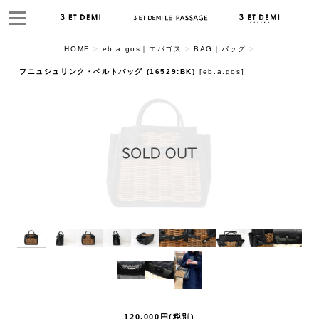
HOME
>
eb.a.gos｜エバゴス
>
BAG｜バッグ
>
フニュシュリンク・ベルトバッグ (16529:BK)
[
eb.a.gos
]
120,000
円
(税別)