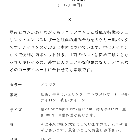
(
132,000
円
)
×
厚みとコシがありながらもフニャフニャした感触が特徴のシュ
リンク・エンボスレザーと紅藤の組み合わせのケリー風バッグ
です。ナイロンのかぶせは本体についています。中はナイロン
貼りで便利な内ポケット付き。手前のベルトは閉めて頂くとか
っちりキレイめに、外すとカジュアルな印象になり、デニムな
どのコーディネートに合わせても素敵です。
ブラック
カラー
紅籐、牛革 (シュリンク・エンボスレザー) 中布/
素材
ナイロン 被せ/ナイロン
縦23.5cm×横30cm×幅15cm 持ち手34cm 重
サイズ
さ980g ※個体差があります。
革は本来の味を大切にしていますので、ムラや傷
※
がございます。風合いとしてお楽しみ下さい。
16529
品番