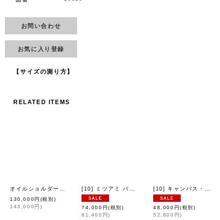
お問い合わせ
お気に入り登録
【サイズの測り方】
RELATED ITEMS
オイルショルダー・ベルトバッグ（CHO）
[10] ミツアミ バスケット (IV)
[10] キャンバス・ヨコナガトート (14521:KH)
[
eb.a.gos
]
[
eb.a.gos
]
130,000
円
(税別)
143,000
円
)
74,000
円
(税別)
48,000
円
(税別)
81,400
円
)
52,800
円
)