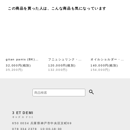
この商品を買った人は、こんな商品も気になっています
gitan pants (BK)
フニュシュリンク・ベルトバッグ (IV)
オイルショルダー・ベルトバッグ (15618:BK)
[
YAB-YUM
]
[
eb.a.gos
]
32,000
円
(税別)
120,000
円
(税別)
140,000
円
(税別)
35,200
円
)
132,000
円
)
154,000
円
)
3 ET DEMI
キャズ エ ドゥミ
650 0034 兵庫県神戸市中央区京町69
078 334 2378 10:00-18:30