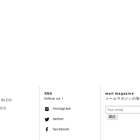
SNS
mail magazine
follow us !
メールマガジンの登
S BLOG
LOG
Instagram
twitter
facebook