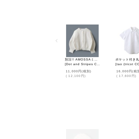
別注!! AMOSSAミラノリブ BIGパフスリーブカーディガン (WH2:02)
[
Dot and Stripes CHILD WOMAN
[
tao (tricot COMME des G
]
11,000円
(税別)
16,000円
(税
(
12,100円
)
(
17,600円
)