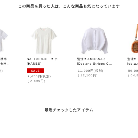
この商品を買った人は、こんな商品も気になっています
ポケット付き丸襟半袖ブラウス (WH)
SALE30%OFF!! ポケット付きTシャツ（WH）
別注!! AMOSSAミラノリブ BIGパフスリーブカーディガン (WH:01)
ARCONS)
[
HANES
]
]
[
Dot and Stripes CHILD WOMAN
[
eb.a.
]
別)
11,000円
(税別)
59,0
(
12,100円
)
(
64,
2,450円
(税別)
(
2,695円
)
最近チェックしたアイテム