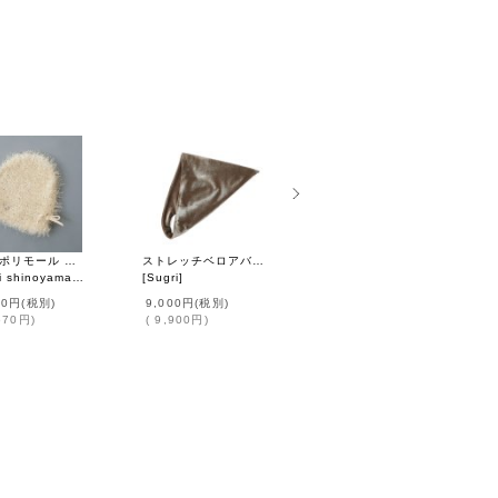
別注!! ポリモール ニットクロッシェ (OF)
ストレッチベロアバブーシュカ (GY)
forest parade コート (ACA6774:DNV)
shinoyama design
]
[
Sugri
]
[
mina perhonen
]
00円
(税別)
9,000円
(税別)
180,000円
(税別)
670円
)
(
9,900円
)
(
198,000円
)