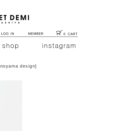
LOG IN
MEMBER
0
CART
hinoyama design
]