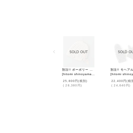
別注!! ボーボリー ニットクロッシェ フェルトリボン付き (LGY)
[
hitomi shinoyama design
]
[
hitomi shinoyama 
25,800円
(税別)
22,400円
(税
(
28,380円
)
(
24,640円
)