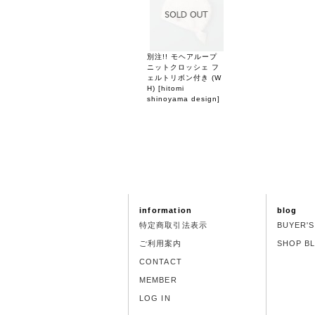
別注!! モヘアループ
ニットクロッシェ フ
ェルトリボン付き (W
H)
[
hitomi
shinoyama design
]
information
blog
特定商取引法表示
BUYER'
ご利用案内
SHOP B
CONTACT
MEMBER
LOG IN