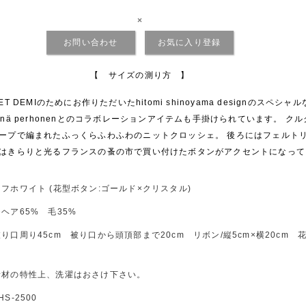
×
お問い合わせ
お気に入り登録
【 サイズの測り方 】
 ET DEMIのためにお作りただいたhitomi shinoyama designのスペシ
inä perhonenとのコラボレーションアイテムも手掛けられています。 ク
ープで編まれたふっくらふわふわのニットクロッシェ。 後ろにはフェルト
はきらりと光るフランスの蚤の市で買い付けたボタンがアクセントになって
オフホワイト (花型ボタン:ゴールド×クリスタル)
モヘア65% 毛35%
被り口周り45cm 被り口から頭頂部まで20cm リボン/縦5cm×横20cm 
m
素材の特性上、洗濯はおさけ下さい。
HS-2500