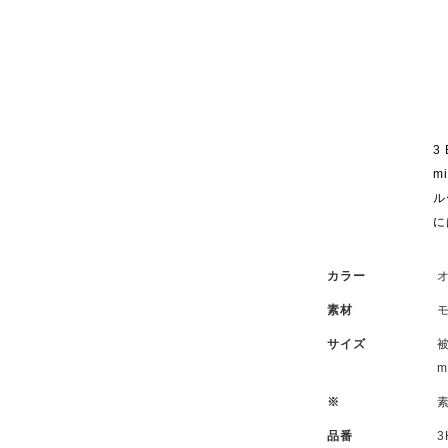
3
m
ル
に
カラー
素材
サイズ
※
品番
3