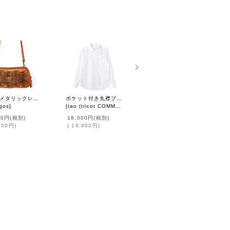
別注!! メタリックレザー リボンポシェット (OR）
ポケット付き丸襟ブラウス (WH)
別注!! Cotton Silk PinTuck RuffleCollar (WH)
gos
]
[
tao (tricot COMME des GARCONS)
[
BUNON
]
]
00円
(税別)
18,000円
(税別)
22,000円
(税別)
900円
)
(
19,800円
)
(
24,200円
)