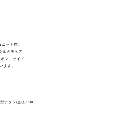
ャルなニット帽。
ルクルのモヘア
リボン、サイド
います。
花型ボタン/直径25m