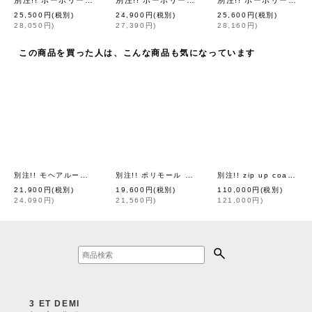
別注!! ボーボリー ニットクロッシェ フェルトリボン付き (BK)
別注!! ボーボリー ニットクロッシェ (WH)
別注!! ボーボリー ニットクロッシェ フェルトリボン付き (BR)
[
hitomi sh
[
hito
25,500
円
(税別)
24,900
円
(税別)
25,600
円
(税別)
28,050
円
)
27,390
円
)
28,160
円
)
この商品を買った人は、こんな商品も気になっています
別注!! モヘアループ ニットクロッシェ (BK)
別注!! ポリモール ニットクロッシェ (LBR)
別注!! zip up coat (LGY)
[
hitomi shinoyama design
[
hitomi
]
21,900
円
(税別)
19,600
円
(税別)
110,000
円
(税別)
24,090
円
)
21,560
円
)
121,000
円
)
3 ET DEMI