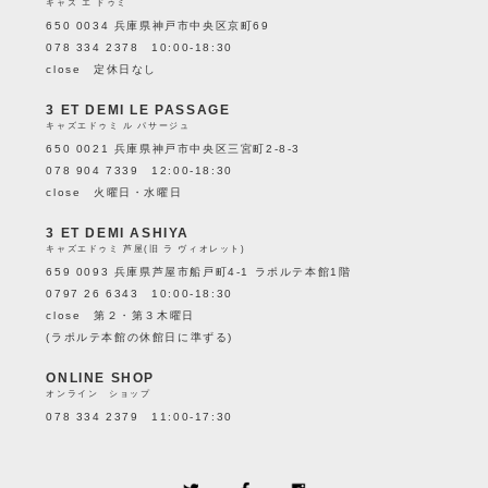
キャズ エ ドゥミ
650 0034 兵庫県神戸市中央区京町69
078 334 2378 10:00-18:30
close 定休日なし
3 ET DEMI LE PASSAGE
キャズエドゥミ ル パサージュ
650 0021 兵庫県神戸市中央区三宮町2-8-3
078 904 7339 12:00-18:30
close 火曜日・水曜日
3 ET DEMI ASHIYA
キャズエドゥミ 芦屋(旧 ラ ヴィオレット)
659 0093 兵庫県芦屋市船戸町4-1 ラポルテ本館1階
0797 26 6343 10:00-18:30
close 第２・第３木曜日
(ラポルテ本館の休館日に準ずる)
ONLINE SHOP
オンライン ショップ
078 334 2379 11:00-17:30