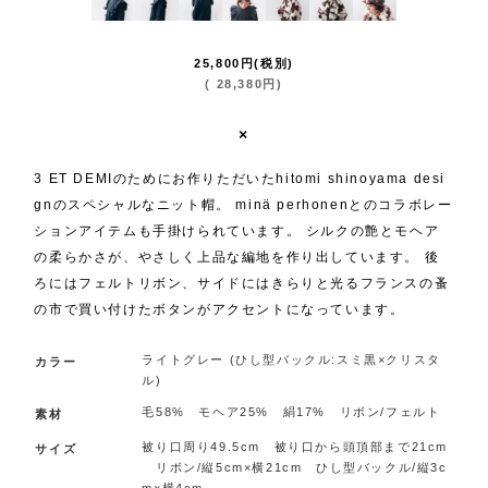
25,800
円
(税別)
(
28,380
円
)
×
3 ET DEMIのためにお作りただいたhitomi shinoyama desi
gnのスペシャルなニット帽。 minä perhonenとのコラボレー
ションアイテムも手掛けられています。 シルクの艶とモヘア
の柔らかさが、やさしく上品な編地を作り出しています。 後
ろにはフェルトリボン、サイドにはきらりと光るフランスの蚤
の市で買い付けたボタンがアクセントになっています。
ライトグレー (ひし型バックル:スミ黒×クリスタ
カラー
ル)
毛58% モヘア25% 絹17% リボン/フェルト
素材
被り口周り49.5cm 被り口から頭頂部まで21cm
サイズ
リボン/縦5cm×横21cm ひし型バックル/縦3c