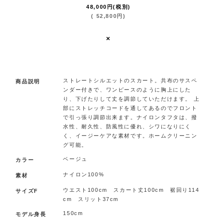
48,000
円
(税別)
(
52,800
円
)
×
.
ストレートシルエットのスカート。共布のサスペ
商品説明
ンダー付きで、ワンピースのように胸上にした
り、下げたりして丈を調節していただけます。 上
部にストレッチコードを通してあるのでフロント
で引っ張り調節出来ます。ナイロンタフタは、撥
水性、耐久性、防風性に優れ、シワになりにく
く、イージーケアな素材です。ホームクリーニン
グ可能。
ベージュ
カラー
ナイロン100%
素材
ウエスト100cm スカート丈100cm 裾回り114
サイズF
cm スリット37cm
150cm
モデル身長