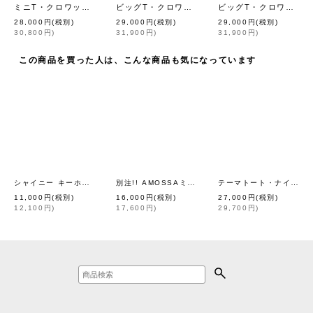
ミニT・クロワッサンのかけら (56503:GRY)
ビッグT・クロワッサンのかけら (56508:WHG)
ビッグT・クロワッサンのかけら (56508:CM)
[
eb.a.gos
]
28,000
円
(税別)
29,000
円
(税別)
29,000
円
(税別)
30,800
円
)
31,900
円
)
31,900
円
)
この商品を買った人は、こんな商品も気になっています
シャイニー キーホルダー (44634:BG)
別注!! AMOSSAミラノリブ フレアスカート (BK:20)
テーマトート・ナイロン (46539:KH)
[
eb.a.gos
]
11,000
円
(税別)
16,000
円
(税別)
27,000
円
(税別)
12,100
円
)
17,600
円
)
29,700
円
)