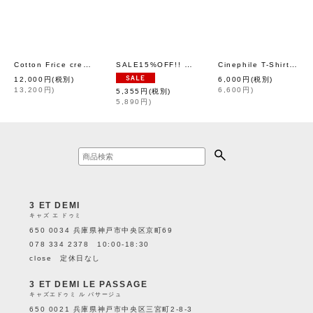
Cotton Frice crew neck T-shirts with Bee KNT0I, KNT0H(BK)
SALE15%OFF!! LIFE PICTURE COLLECTION | Malibu Photo Graphic T-Shirt (WH)
Cinephile T-Shirts "Les Quatre Cents Coups" (WH)
[
ANTIPA
12,000
円
(税別)
6,000
円
(税別)
13,200
円
)
6,600
円
)
5,355
円
(税別)
5,890
円
)
3 ET DEMI
キャズ エ ドゥミ
650 0034 兵庫県神戸市中央区京町69
078 334 2378 10:00-18:30
close 定休日なし
3 ET DEMI LE PASSAGE
キャズエドゥミ ル パサージュ
650 0021 兵庫県神戸市中央区三宮町2-8-3