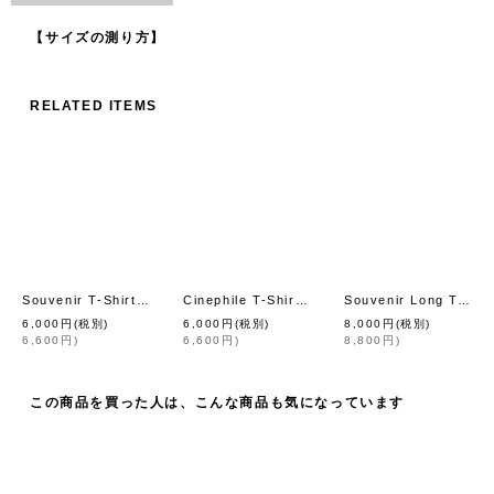
【サイズの測り方】
RELATED ITEMS
Souvenir T-Shirts "London" Queen Corgi (WH)
Cinephile T-Shirts "Les Quatre Cents Coups" (WH)
Souvenir Long T-Shirts "Scotland" (GY)
[
Wanderclad etc..
]
6,000
円
(税別)
6,000
円
(税別)
8,000
円
(税別)
6,600
円
)
6,600
円
)
8,800
円
)
この商品を買った人は、こんな商品も気になっています