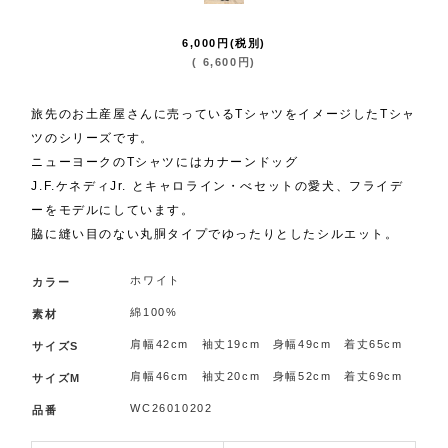
6,000
円
(税別)
(
6,600
円
)
旅先のお土産屋さんに売っているTシャツをイメージしたTシャ
ツのシリーズです。
ニューヨークのTシャツにはカナーンドッグ
J.F.ケネディJr. とキャロライン・べセットの愛犬、フライデ
ーをモデルにしています。
脇に縫い目のない丸胴タイプでゆったりとしたシルエット。
ホワイト
カラー
綿100%
素材
肩幅42cm 袖丈19cm 身幅49cm 着丈65cm
サイズS
肩幅46cm 袖丈20cm 身幅52cm 着丈69cm
サイズM
WC26010202
品番