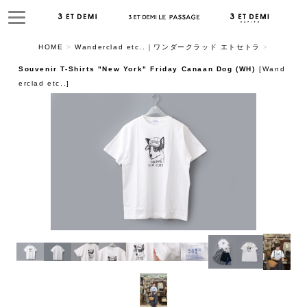
HOME
>
Wanderclad etc..｜ワンダークラッド エトセトラ
>
Souvenir T-Shirts "New York" Friday Canaan Dog (WH)
[
Wand
erclad etc..
]