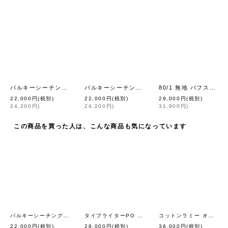
バルキーシーチング薄手ノースリーブBL (261-5751:WH)
バルキーシーチング薄手ノースリーブBL (261-5751:BLGY)
80/1 無地 パフスリーブBL (261-5750:WH)
[
homspun
]
22,000
円
(税別)
22,000
円
(税別)
29,000
円
(税別)
24,200
円
)
24,200
円
)
31,900
円
)
この商品を買った人は、こんな商品も気になっています
バルキーシーチング薄手ノースリーブBL (261-5751:WH)
タイプライターPO OP (261-1647:ST)
コットンラミー オールインワン (261-3410:GR)
[
homspun
[
homspun
]
22,000
円
(税別)
28,000
円
(税別)
36,000
円
(税別)