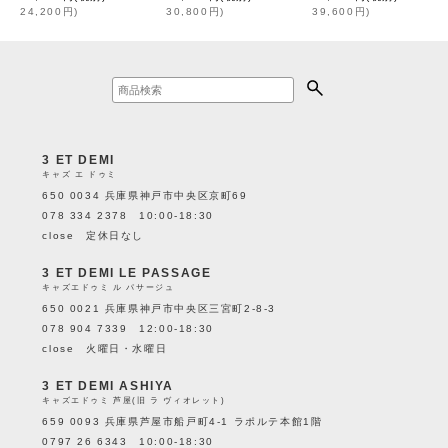
24,200
円
)
30,800
円
)
39,600
円
)
3 ET DEMI
キャズ エ ドゥミ
650 0034 兵庫県神戸市中央区京町69
078 334 2378 10:00-18:30
close 定休日なし
3 ET DEMI LE PASSAGE
キャズエドゥミ ル パサージュ
650 0021 兵庫県神戸市中央区三宮町2-8-3
078 904 7339 12:00-18:30
close 火曜日・水曜日
3 ET DEMI ASHIYA
キャズエドゥミ 芦屋(旧 ラ ヴィオレット)
659 0093 兵庫県芦屋市船戸町4-1 ラポルテ本館1階
0797 26 6343 10:00-18:30