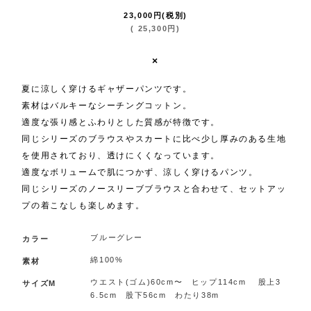
23,000
円
(税別)
(
25,300
円
)
×
夏に涼しく穿けるギャザーパンツです。
素材はバルキーなシーチングコットン。
適度な張り感とふわりとした質感が特徴です。
同じシリーズのブラウスやスカートに比べ少し厚みのある生地
を使用されており、透けにくくなっています。
適度なボリュームで肌につかず、涼しく穿けるパンツ。
同じシリーズのノースリーブブラウスと合わせて、セットアッ
プの着こなしも楽しめます。
ブルーグレー
カラー
綿100%
素材
ウエスト(ゴム)60cm〜 ヒップ114cm 股上3
サイズM
6.5cm 股下56cm わたり38m