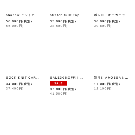
shadow ニットカーディガン (AES8073:GR)
stretch tulle top (BK)
ボレロ・オーガニック・コットン (56518:BK)
[
mina perhonen
[
leur logette
]
]
50,000
円
(税別)
35,000
円
(税別)
36,000
円
(税別)
55,000
円
)
38,500
円
)
39,600
円
)
SOCK KNIT CARDIGAN (NF104-818:NV)
SALE30%OFF!! イヌジャガードジップカーディガン (GY)
別注!! AMOSSAミラノリブ BIGパフスリーブカーディガン (WH2:02)
[
ANTIPAST
]
34,000
円
(税別)
11,000
円
(税別)
37,400
円
)
12,100
円
)
37,800
円
(税別)
41,580
円
)