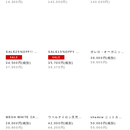
14,300
円
)
143,000
円
)
143,000
円
)
SALE25%OFF!! 裏毛ボアブルゾン (EC)
SALE15%OFF‼︎ エステルトリコット丸襟カットソー (RD)
ボレロ・オーガニック・コットン (56518:BG)
[
MUVEIL
]
36,000
円
(税別)
39,600
円
)
34,500
円
(税別)
35,700
円
(税別)
37,950
円
)
39,270
円
)
MESH WHITE CARDIGAN WITH FLOCK (MT105L-F63:WH×BK)
ウールナイロン天竺丸襟カットソー (BK)
shadow ニットカーディガン (AES8073:BK)
[
tao (tri
[
ANTIPA
28,000
円
(税別)
42,000
円
(税別)
50,000
円
(税別)
30,800
円
)
46,200
円
)
55,000
円
)