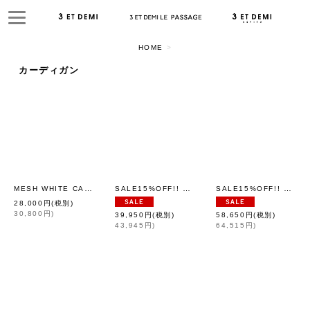
HOME
>
閉じる
カーディガン
表示数
並び順
絞り込む
MESH WHITE CARDIGAN WITH FLOCK (MT105L-F63:WH×IV)
SALE15%OFF!! 綿天竺ドットニットカーディガン (WH)
SALE15%OFF!! 綿透かし柄MIX編みレースカーディガン (WH)
[
ANTIPA
28,000
円
(税別)
30,800
円
)
39,950
円
(税別)
58,650
円
(税別)
43,945
円
)
64,515
円
)