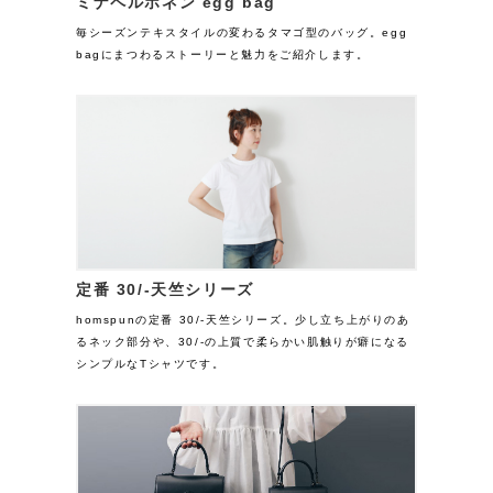
ミナペルホネン egg bag
毎シーズンテキスタイルの変わるタマゴ型のバッグ。egg
bagにまつわるストーリーと魅力をご紹介します。
定番 30/-天竺シリーズ
homspunの定番 30/-天竺シリーズ。少し立ち上がりのあ
るネック部分や、30/-の上質で柔らかい肌触りが癖になる
シンプルなTシャツです。