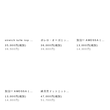
stretch tulle top (OF)
ボレロ・オーガニック・コットン (56518:WH)
別注!! AMOSSAミラノリブ BIGカーディガン（ROY:09）
[
leur logette
]
[
eb.
35,000
円
(税別)
36,000
円
(税別)
13,000
円
(税別)
38,500
円
)
39,600
円
)
14,300
円
)
別注!! AMOSSAミラノリブ BIGカーディガン (NV:19)
綿天竺ドットニットカーディガン (RD)
[
Dot and Stripes C
[
tao (tric
13,000
円
(税別)
47,000
円
(税別)
14,300
円
)
51,700
円
)