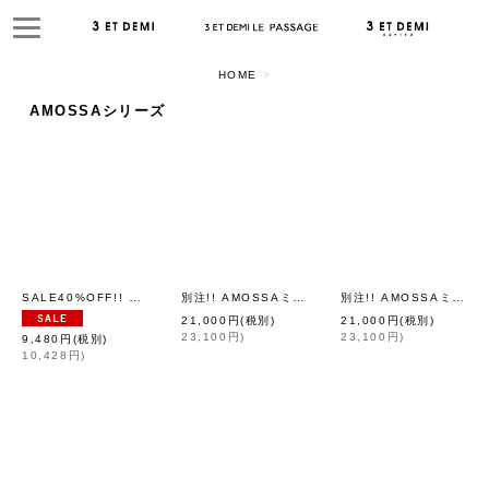
HOME
>
閉じる
AMOSSAシリーズ
表示数
並び順
絞り込む
SALE40%OFF!! 別注!! AMOSSAミラノリブ ワンピース（MPK:06）
別注!! AMOSSAミラノリブ フレアワンピース（BK:20）
別注!! AMOSSAミラノリブ フレアワンピース（NV:17）
[
Dot a
21,000
円
(税別)
21,000
円
(税別)
23,100
円
)
23,100
円
)
9,480
円
(税別)
10,428
円
)