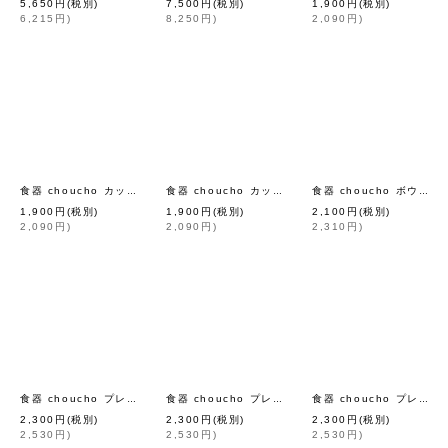
5,650
円
(税別)
7,500
円
(税別)
1,900
円
(税別)
6,215
円
)
8,250
円
)
2,090
円
)
[
mina perhonen
]
[
mina perhonen
]
食器 choucho カップ
食器 choucho カップ（MT）
食器 choucho ボウル（BP7002P）
1,900
円
(税別)
1,900
円
(税別)
2,100
円
(税別)
2,090
円
)
2,090
円
)
2,310
円
)
[
mina perhonen
[
mina perhonen
]
]
食器 choucho プレート 小 (BP7003P)
食器 choucho プレート 小
食器 choucho プレート 小 (MT)
2,300
円
(税別)
2,300
円
(税別)
2,300
円
(税別)
2,530
円
)
2,530
円
)
2,530
円
)