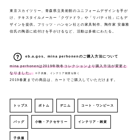
東京スカイツリー、青森県立美術館のユニフォームデザインを手が
け、テキスタイルメーカー「クヴァドラ」や「リバティ社」にもデ
ザインを提供。フリッツ・ハンセン社との家具制作、陶作家 安藤雅
信氏の陶器に絵付けを手がけるなど、活動は多岐にわたる。
eb.a.gos、mina perhonenのご購入方法について
mina perhonenは2019年秋冬コレクションより購入方法が変更と
なりました。
※子供服、インテリア雑貨を除く
2019春夏までの商品は、カートでご購入していただけます。
トップス
ボトム
デニム
コート・ワンピース
バッグ
小物・アクセサリー
インテリア・雑貨
子供服