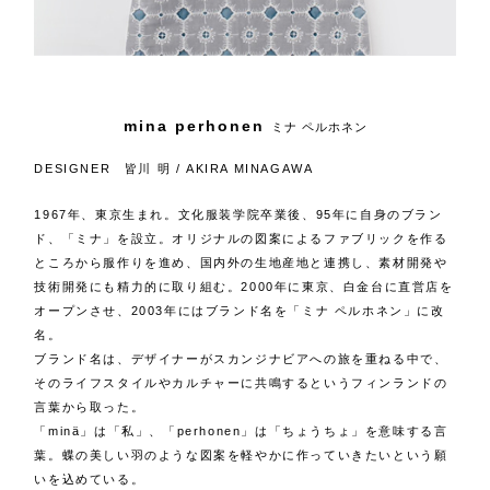
mina perhonen
ミナ ペルホネン
DESIGNER 皆川 明 / AKIRA MINAGAWA
1967年、東京生まれ。文化服装学院卒業後、95年に自身のブラン
ド、「ミナ」を設立。オリジナルの図案によるファブリックを作る
ところから服作りを進め、国内外の生地産地と連携し、素材開発や
技術開発にも精力的に取り組む。2000年に東京、白金台に直営店を
オープンさせ、2003年にはブランド名を「ミナ ペルホネン」に改
名。
ブランド名は、デザイナーがスカンジナビアへの旅を重ねる中で、
そのライフスタイルやカルチャーに共鳴するというフィンランドの
言葉から取った。
「minä」は「私」、「perhonen」は「ちょうちょ」を意味する言
葉。蝶の美しい羽のような図案を軽やかに作っていきたいという願
いを込めている。