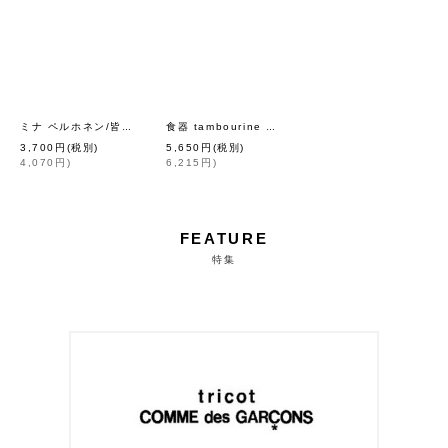
[
mina perhonen
]
[
mina perh
ミナ ペルホネン/皆川明 つづく 展覧会カタログ
食器 tambourine プレート L（DBL）
3,700
円
(税別)
5,650
円
(税別)
4,070
円
)
6,215
円
)
FEATURE
特集