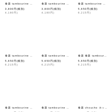
[
mina perhonen
]
[
mina perho
食器 tambourine プレート S (LBL)
食器 tambourine プレート S (DBL)
食器 tambourine プレート L (WH)
3,800
円
(税別)
3,800
円
(税別)
5,650
円
(税別)
4,180
円
)
4,180
円
)
6,215
円
)
[
mina perhonen
]
[
mina perho
食器 tambourine プレート L (PK)
食器 tambourine プレート L (LBR)
食器 食器 tambourine プレート L (GR)
5,650
円
(税別)
5,650
円
(税別)
5,650
円
(税別)
6,215
円
)
6,215
円
)
6,215
円
)
[
mina perhonen
]
[
mina perhonen
]
食器 tambourine プレート L (LBL)
食器 tambourine 深皿（LBR）
食器 choucho カップ（BP7001P）