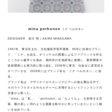
mina perhonen
ミナ ペルホネン
DESIGNER 皆川 明 / AKIRA MINAGAWA
1967年、東京生まれ。文化服装学院卒業後、95年に自身のブラン
ド、「ミナ」を設立。オリジナルの図案によるファブリックを作る
ところから服作りを進め、国内外の生地産地と連携し、素材開発や
技術開発にも精力的に取り組む。2000年に東京、白金台に直営店を
オープンさせ、2003年にはブランド名を「ミナ ペルホネン」に改
名。
ブランド名は、デザイナーがスカンジナビアへの旅を重ねる中で、
そのライフスタイルやカルチャーに共鳴するというフィンランドの
言葉から取った。
「minä」は「私」、「perhonen」は「ちょうちょ」を意味する言
葉。蝶の美しい羽のような図案を軽やかに作っていきたいという願
いを込めている。