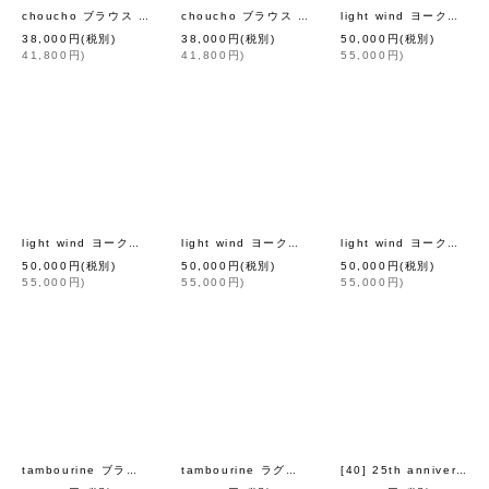
[
mina perhonen
]
[
mina perhon
choucho ブラウス (AES1447:LBG)
choucho ブラウス (AES1447:NV)
light wind ヨークギャザーブラウス (AES1428:LPK)
38,000
円
(税別)
38,000
円
(税別)
50,000
円
(税別)
41,800
円
)
41,800
円
)
55,000
円
)
[
mina perhonen
]
light wind ヨークギャザーブラウス (AES1428:WH)
light wind ヨークギャザーブラウス (AES1428:GR)
light wind ヨークギャザーブラウス (AES1428:BK)
50,000
円
(税別)
50,000
円
(税別)
50,000
円
(税別)
55,000
円
)
55,000
円
)
55,000
円
)
[
mina perhonen
]
tambourine ブラウス (AES1435:WH)
tambourine ラグランスリーブブラウス (ADA1399:BK)
[40] 25th anniversary 別注アイテム La trompette de la joie. プルオーバー (ACA8961)