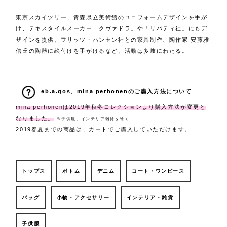
東京スカイツリー、青森県立美術館のユニフォームデザインを手が
け、テキスタイルメーカー「クヴァドラ」や「リバティ社」にもデ
ザインを提供。フリッツ・ハンセン社との家具制作、陶作家 安藤雅
信氏の陶器に絵付けを手がけるなど、活動は多岐にわたる。
eb.a.gos、mina perhonenのご購入方法について
mina perhonenは2019年秋冬コレクションより購入方法が変更と
なりました。
※子供服、インテリア雑貨を除く
2019春夏までの商品は、カートでご購入していただけます。
トップス
ボトム
デニム
コート・ワンピース
バッグ
小物・アクセサリー
インテリア・雑貨
子供服