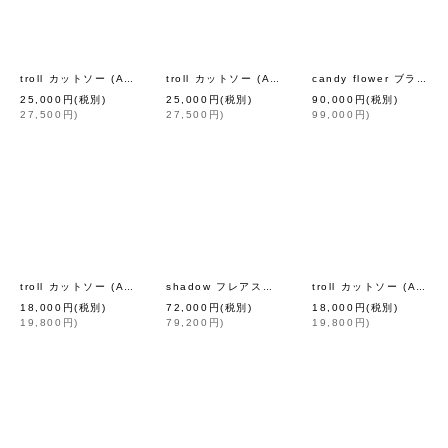
[
mina perhonen
]
[
mina perhonen
troll カットソー (AEA8105:WH)
troll カットソー (AEA8105:BK)
candy flower ブラウス (AES1453:WH)
25,000
円
(税別)
25,000
円
(税別)
90,000
円
(税別)
27,500
円
)
27,500
円
)
99,000
円
)
[
mina perhonen
]
[
troll カットソー (AES8070:YW)
shadow フレアスリーブブラウス (AES1451:CH)
troll カットソー (AES8070:WH)
18,000
円
(税別)
72,000
円
(税別)
18,000
円
(税別)
19,800
円
)
79,200
円
)
19,800
円
)