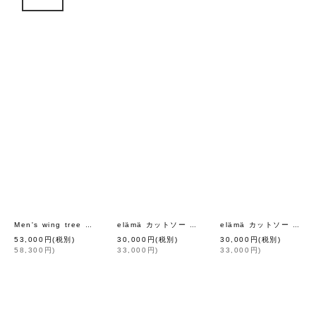
閉じる
表示数
並び順
絞り込む
[
mina perhonen
]
[
mina perhon
Men's wing tree シャツ (AEA1185H:GY)
elämä カットソー (AEA8113:GY)
elämä カットソー (AEA8113:BK)
53,000
円
(税別)
30,000
円
(税別)
30,000
円
(税別)
58,300
円
)
33,000
円
)
33,000
円
)