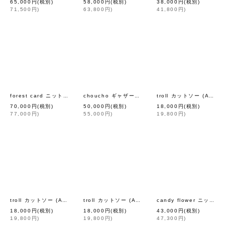
65,000
円
(税別)
58,000
円
(税別)
38,000
円
(税別)
71,500
円
)
63,800
円
)
41,800
円
)
[
mina perhonen
]
[
mina
forest card ニットプルオーバー (ADA8042:GY)
choucho ギャザーブラウス (AES1443:YW)
troll カットソー (AES8070:DNV)
70,000
円
(税別)
50,000
円
(税別)
18,000
円
(税別)
77,000
円
)
55,000
円
)
19,800
円
)
[
mina perhonen
]
[
mina perhonen
troll カットソー (AES8052:WH)
troll カットソー (AES8052:MT)
candy flower ニットプルオーバー (AES8076:GR)
18,000
円
(税別)
18,000
円
(税別)
43,000
円
(税別)
19,800
円
)
19,800
円
)
47,300
円
)