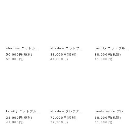
[
mina perhonen
]
[
min
shadow ニットカーディガン (AES8073:BK)
shadow ニットプルオーバー (AES8074:GR)
faintly ニットプルオーバー (AES8077:GRMX)
50,000
円
(税別)
38,000
円
(税別)
38,000
円
(税別)
55,000
円
)
41,800
円
)
41,800
円
)
[
mina perhonen
]
[
faintly ニットプルオーバー (AES8077:NVMX)
shadow フレアスリーブブラウス (AES1451:GR)
tambourine フレアスリーブブラウス (ADS1366:LBL)
38,000
円
(税別)
72,000
円
(税別)
38,000
円
(税別)
41,800
円
)
79,200
円
)
41,800
円
)