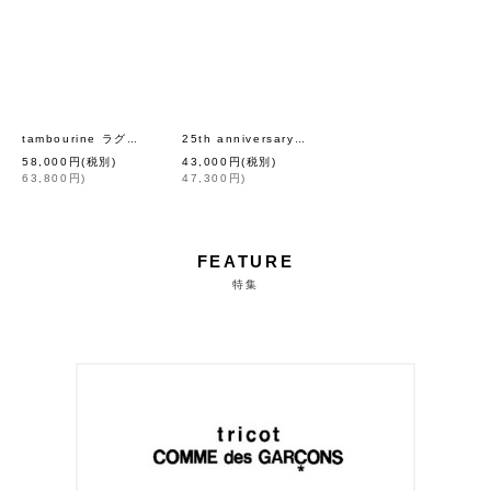
[
mina perhonen
]
tambourine ラグランスリーブブラウス (ADA1399:CH)
25th anniversary 別注アイテム run run run ブラウス (ACS1350:GY)
58,000
円
(税別)
43,000
円
(税別)
63,800
円
)
47,300
円
)
FEATURE
特集