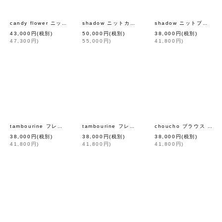
[
mina perhonen
]
[
min
candy flower ニットプルオーバー (AES8076:NV)
shadow ニットカーディガン (AES8073:GR)
shadow ニットプルオーバー (AES8074:BK)
43,000
円
(税別)
50,000
円
(税別)
38,000
円
(税別)
47,300
円
)
55,000
円
)
41,800
円
)
[
mina perhonen
]
tambourine フレアスリーブブラウス (AES1448:LBG)
tambourine フレアスリーブブラウス (AES1448:NV)
choucho ブラウス (AES1447:WH)
38,000
円
(税別)
38,000
円
(税別)
38,000
円
(税別)
41,800
円
)
41,800
円
)
41,800
円
)