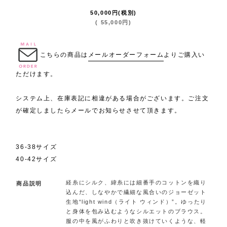
50,000
円
(税別)
(
55,000
円
)
.
こちらの商品は
メールオーダーフォーム
よりご購入い
ただけます。
システム上、在庫表記に相違がある場合がございます。ご注文
が確定しましたらメールでお知らせさせて頂きます。
36-38サイズ
40-42サイズ
経糸にシルク、緯糸には細番手のコットンを織り
商品説明
込んだ、しなやかで繊細な風合いのジョーゼット
生地“light wind（ライト ウィンド）”。ゆったり
と身体を包み込むようなシルエットのブラウス。
服の中を風がふわりと吹き抜けていくような、軽