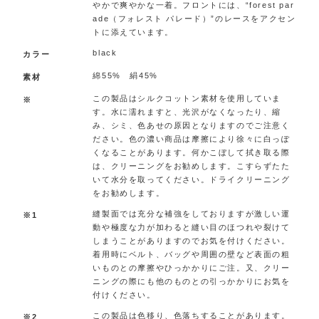
やかで爽やかな一着。フロントには、“forest par
ade（フォレスト パレード）”のレースをアクセン
トに添えています。
black
カラー
綿55% 絹45%
素材
この製品はシルクコットン素材を使用していま
※
す。水に濡れますと、光沢がなくなったり、縮
み、シミ、色あせの原因となりますのでご注意く
ださい。色の濃い商品は摩擦により徐々に白っぽ
くなることがあります。何かこぼして拭き取る際
は、クリーニングをお勧めします。こすらずたた
いて水分を取ってください。ドライクリーニング
をお勧めします。
縫製面では充分な補強をしておりますが激しい運
※1
動や極度な力が加わると縫い目のほつれや裂けて
しまうことがありますのでお気を付けください。
着用時にベルト、バッグや周囲の壁など表面の粗
いものとの摩擦やひっかかりにご注。又、クリー
ニングの際にも他のものとの引っかかりにお気を
付けください。
この製品は色移り、色落ちすることがあります。
※2