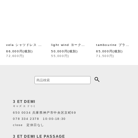
vela シャツドレス (AES3207L:BK)
light wind ヨークギャザーブラウス (AES1428:LPK)
tambourine ブラウス (AES1435:WH)
[
mina perhonen
]
66,000
円
(税別)
50,000
円
(税別)
65,000
円
(税別)
72,600
円
)
55,000
円
)
71,500
円
)
3 ET DEMI
キャズ エ ドゥミ
650 0034 兵庫県神戸市中央区京町69
078 334 2378 10:00-18:30
close 定休日なし
3 ET DEMI LE PASSAGE