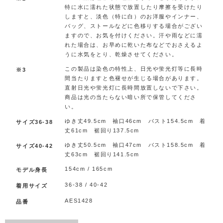
特に水に濡れた状態で放置したり摩擦を受けたり
しますと、淡色（特に白）のお洋服やインナー、
バッグ、ストールなどに色移りする場合がござい
ますので、お気を付けください。汗や雨などに濡
れた場合は、お早めに乾いた布などでおさえるよ
うに水気をとり、乾燥させてください。
この製品は染色の特性上、日光や蛍光灯等に長時
※3
間当たりますと色褪せが生じる場合があります。
直射日光や蛍光灯に長時間放置しないで下さい。
商品は光の当たらない暗い所で保管してくださ
い。
ゆき丈49.5cm 袖口46cm バスト154.5cm 着
サイズ36-38
丈61cm 裾回り137.5cm
ゆき丈50.5cm 袖口47cm バスト158.5cm 着
サイズ40-42
丈63cm 裾回り141.5cm
154cm / 165cm
モデル身長
36-38 / 40-42
着用サイズ
AES1428
品番