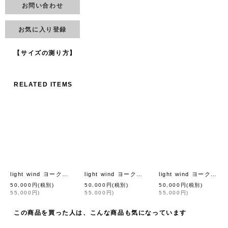
お問い合わせ
お気に入り登録
【サイズの測り方】
RELATED ITEMS
light wind ヨークギャザーブラウス (AES1428:LPK)
light wind ヨークギャザーブラウス (AES1428:WH)
light wind ヨークギャザーブラウス (AES1428:GR)
[
mina perhonen
]
50,000
円
(税別)
50,000
円
(税別)
50,000
円
(税別)
55,000
円
)
55,000
円
)
55,000
円
)
この商品を買った人は、こんな商品も気になっています