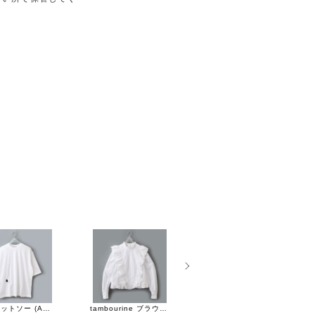
troll カットソー (AES8070:WH)
tambourine ブラウス (AES1435:WH)
tambourine ラグランスリーブブラウス (ADA1399:CH)