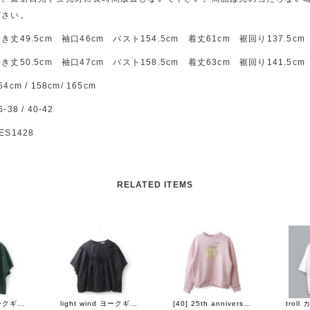
ださい。
き丈49.5cm 袖口46cm バスト154.5cm 着丈61cm 裾回り137.5cm
き丈50.5cm 袖口47cm バスト158.5cm 着丈63cm 裾回り141.5cm
54cm / 158cm/ 165cm
6-38 / 40-42
ES1428
RELATED ITEMS
light wind ヨークギャザーブラウス (AES1428:GR)
light wind ヨークギャザーブラウス (AES1428:BK)
[40] 25th anniversary 別注アイテム La trompette de la joie. プルオーバー (ACA8961)