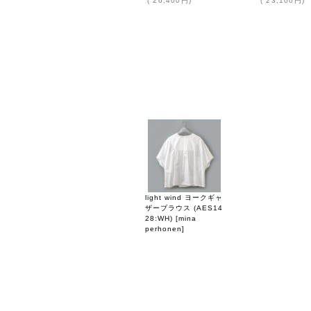
(
26,400円
)
(
23,100円
)
light wind ヨークギャ
ザーブラウス (AES14
28:WH)
[
mina
perhonen
]