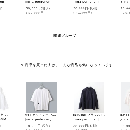
en
]
[
mina perhonen
]
[
mina perhonen
]
[
mina
別)
50,000円
(税別)
38,000円
(税別)
18,0
(
55,000円
)
(
41,800円
)
(
19,
関連グループ
この商品を買った人は、こんな商品も気になっています
丸襟ギャザーブラウス (WH)
troll カットソー (AES8070:WH)
choucho ブラウス (AES1447:NV)
ARCONS)
[
mina perhonen
]
]
[
mina perhonen
]
[
mina
別)
18,000円
(税別)
38,000円
(税別)
38,0