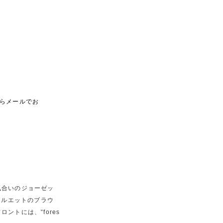
らメールでお
風合いのジョーゼッ
なシルエットのブラウ
トには、“fores