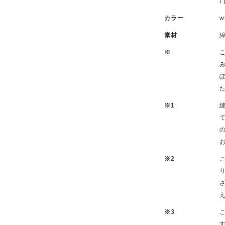
カラー
w
素材
綿
※
※1
※2
※3