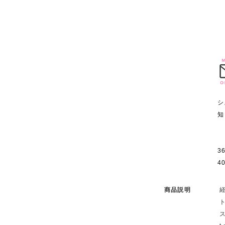
.
シ
知
3
4
商品説明