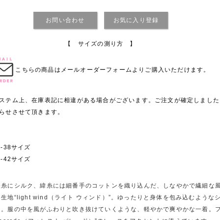
お問い合わせ
お気に入り登録
【 サイズの測り方 】
こちらの商品は
メールオーダーフォーム
よりご購入いただけます。
ステム上、在庫表記に相違がある場合がございます。ご注文が確定しました
らせさせて頂きます。
6-38サイズ
0-42サイズ
経糸にシルク、緯糸には細番手のコットンを織り込んだ、しなやかで繊細な
ト生地“light wind（ライト ウィンド）”。ゆったりと身体を包み込むよう
ス。服の中を風がふわりと吹き抜けていくような、軽やかで爽やかな一着。フロン