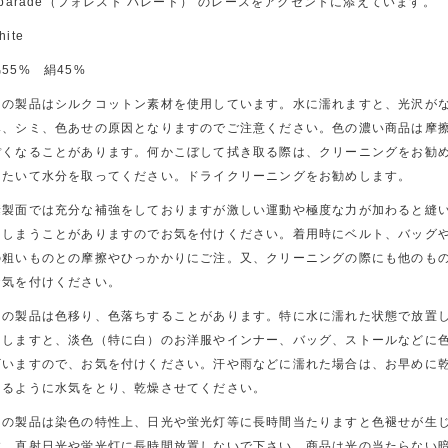
t parade（フォレスト パレード）”のレースをアクセントに添えています。
hite
55% 絹45%
この製品はシルクコットン素材を使用しています。水に濡れますと、光沢が
み、シミ、色あせの原因となりますのでご注意ください。色の濃い商品は摩
ぽくなることがあります。何かこぼして拭き取る際は、クリーニングをお勧
たたいて水分を取ってください。ドライクリーニングをお勧めします。
縫製面では充分な補強をしておりますが激しい運動や極度な力が加わると縫
てしまうことがありますのでお気を付けください。着用時にベルト、バッグ
の粗いものとの摩擦やひっかかりにご注。又、クリーニングの際にも他のも
お気を付けください。
この製品は色移り、色落ちすることがあります。特に水に濡れた状態で放置
りしますと、淡色（特に白）のお洋服やインナー、バッグ、ストールなどに
ざいますので、お気を付けください。汗や雨などに濡れた場合は、お早めに
えるように水気をとり、乾燥させてください。
この製品は染色の特性上、日光や蛍光灯等に長時間当たりますと色褪せが生
す。直射日光や蛍光灯に長時間放置しないで下さい。商品は光の当たらない