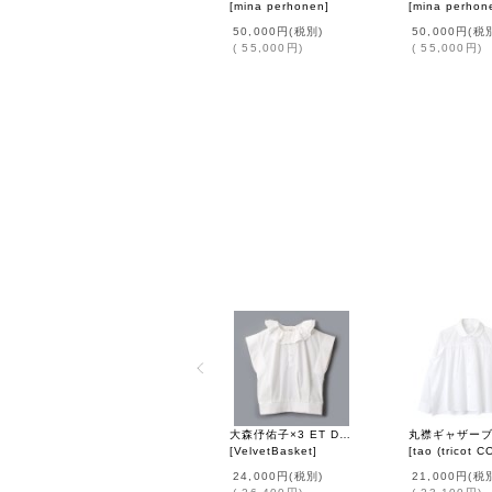
[
mina perhonen
]
[
mina perhon
50,000円
(税別)
50,000円
(税
(
55,000円
)
(
55,000円
)
大森伃佑子×3 ET DEMI ブラウス (WH)
[
VelvetBasket
]
[
tao (tricot COMME des G
24,000円
(税別)
21,000円
(税