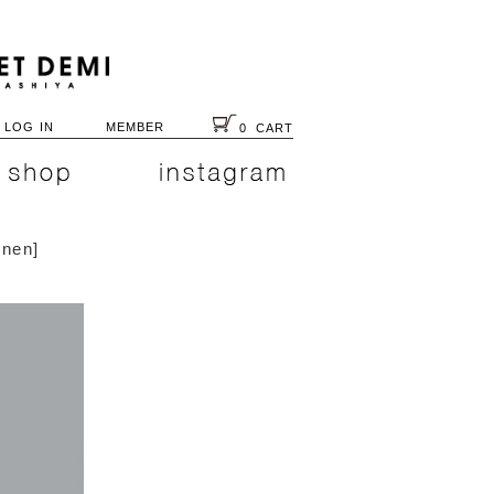
LOG IN
MEMBER
0
CART
onen
]