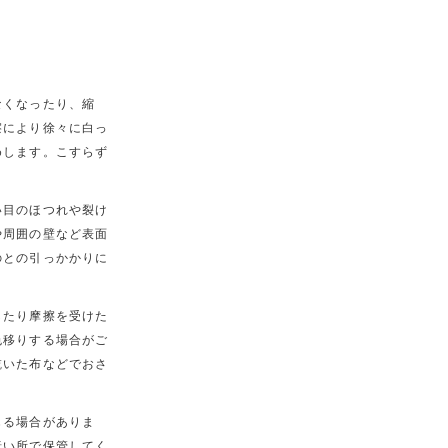
なくなったり、縮
擦により徐々に白っ
めします。こすらず
い目のほつれや裂け
や周囲の壁など表面
のとの引っかかりに
したり摩擦を受けた
色移りする場合がご
乾いた布などでおさ
じる場合がありま
暗い所で保管してく