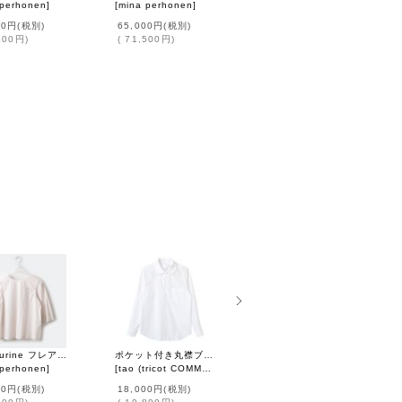
 perhonen
]
[
mina perhonen
]
[
mina perhonen
]
00円
(税別)
65,000円
(税別)
58,000円
(税別)
800円
)
(
71,500円
)
(
63,800円
)
tambourine フレアスリーブブラウス (AES1448:LBG)
ポケット付き丸襟ブラウス (WH)
choucho ブラウス (AES1447:WH)
 perhonen
]
[
tao (tricot COMME des GARCONS)
[
mina perhonen
]
]
00円
(税別)
18,000円
(税別)
38,000円
(税別)