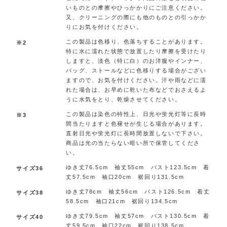
いものとの摩擦やひっかかりにご注意ください。
又、クリーニングの際にも他のものとの引っかか
りにお気を付けください。
この製品は色移り、色落ちすることがあります。
※2
特に水に濡れた状態で放置したり摩擦を受けたり
しますと、淡色（特に白）のお洋服やインナー、
バッグ、ストールなどに色移りする場合がござい
ますので、お気を付けください。汗や雨などに濡
れた場合は、お早めに乾いた布などでおさえるよ
うに水気をとり、乾燥させてください。
この製品は染色の特性上、日光や蛍光灯等に長時
※3
間当たりますと色褪せが生じる場合があります。
直射日光や蛍光灯に長時間放置しないで下さい。
商品は光の当たらない暗い所で保管してくださ
い。
ゆき丈76.5cm 袖丈55cm バスト123.5cm 着
サイズ36
丈57.5cm 袖口20cm 裾回り131.5cm
ゆき丈78cm 袖丈56cm バスト126.5cm 着丈
サイズ38
58.5cm 袖口21cm 裾回り134.5cm
ゆき丈79.5cm 袖丈57cm バスト130.5cm 着
サイズ40
丈59.5cm 袖口22cm 裾回り138.5cm