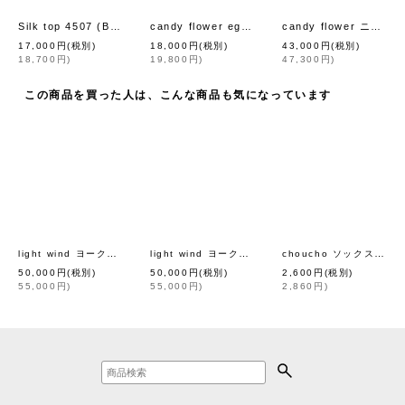
Silk top 4507 (BLM)
candy flower egg bag (AES9368:MGR)
candy flower ニットプルオーバー (AES8076:NV)
[
rosemunde
]
[
mina
17,000
円
(税別)
18,000
円
(税別)
43,000
円
(税別)
18,700
円
)
19,800
円
)
47,300
円
)
この商品を買った人は、こんな商品も気になっています
light wind ヨークギャザーブラウス (AES1428:BK)
light wind ヨークギャザーブラウス (AES1428:LPK)
choucho ソックス (AES7823)
[
mina perhonen
]
50,000
円
(税別)
50,000
円
(税別)
2,600
円
(税別)
55,000
円
)
55,000
円
)
2,860
円
)