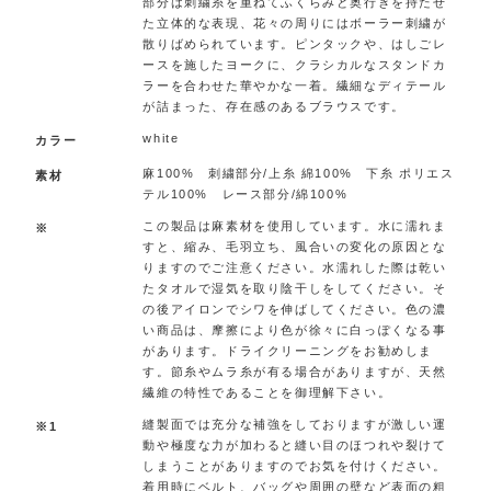
部分は刺繍糸を重ねてふくらみと奥行きを持たせ
た立体的な表現、花々の周りにはボーラー刺繍が
散りばめられています。ピンタックや、はしごレ
ースを施したヨークに、クラシカルなスタンドカ
ラーを合わせた華やかな一着。繊細なディテール
が詰まった、存在感のあるブラウスです。
white
カラー
麻100% 刺繍部分/上糸 綿100% 下糸 ポリエス
素材
テル100% レース部分/綿100%
この製品は麻素材を使用しています。水に濡れま
※
すと、縮み、毛羽立ち、風合いの変化の原因とな
りますのでご注意ください。水濡れした際は乾い
たタオルで湿気を取り陰干しをしてください。そ
の後アイロンでシワを伸ばしてください。色の濃
い商品は、摩擦により色が徐々に白っぽくなる事
があります。ドライクリーニングをお勧めしま
す。節糸やムラ糸が有る場合がありますが、天然
繊維の特性であることを御理解下さい。
縫製面では充分な補強をしておりますが激しい運
※1
動や極度な力が加わると縫い目のほつれや裂けて
しまうことがありますのでお気を付けください。
着用時にベルト、バッグや周囲の壁など表面の粗