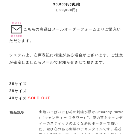
90,000
円
(税別)
(
99,000
円
)
.
こちらの商品は
メールオーダーフォーム
よりご購入い
ただけます。
システム上、在庫表記に相違がある場合がございます。ご注文
が確定しましたらメールでお知らせさせて頂きます。
36サイズ
38サイズ
40サイズ
SOLD OUT
生地いっぱいにお花の刺繍が浮かぶ“candy flowe
商品説明
r（キャンディー フラワー）”。花の茎をキャンデ
ィーのスティックのような斜めボーダーで描い
た、遊び心のある刺繍のテキスタイルです。花芯