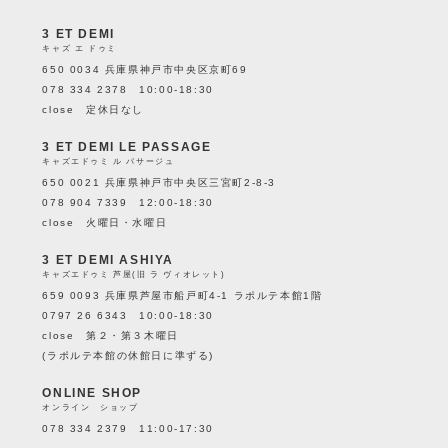
3 ET DEMI
キャズ エ ドゥミ
650 0034 兵庫県神戸市中央区京町69
078 334 2378 10:00-18:30
close 定休日なし
3 ET DEMI LE PASSAGE
キャズエドゥミ ル パサージュ
650 0021 兵庫県神戸市中央区三宮町2-8-3
078 904 7339 12:00-18:30
close 火曜日・水曜日
3 ET DEMI ASHIYA
キャズエドゥミ 芦屋(旧 ラ ヴィオレット)
659 0093 兵庫県芦屋市船戸町4-1 ラポルテ本館1階
0797 26 6343 10:00-18:30
close 第２・第３木曜日
(ラポルテ本館の休館日に準ずる)
ONLINE SHOP
オンライン ショップ
078 334 2379 11:00-17:30