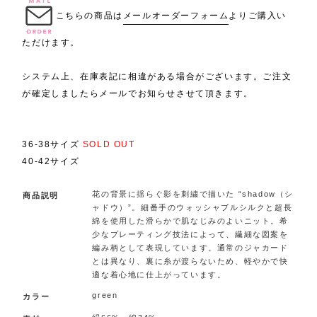
.
こちらの商品は
メールオーダーフォーム
よりご購入い
ただけます。
システム上、在庫表記に相違がある場合がございます。ご注文
が確定しましたらメールでお知らせさせて頂きます。
36-38サイズ
SOLD OUT
40-42サイズ
花の背景に揺らぐ影を刺繍で描いた “shadow（シ
商品説明
ャドウ）”。細番手のウォッシャブルシルクと超長
綿を使用した滑らかで肌なじみのよいニット。希
少なプレーティング技法によって、繊細な図案を
編み柄として表現しています。通常のジャカード
とは異なり、裏に糸が渡らないため、軽やかで快
適な着心地に仕上がっています。
green
カラー