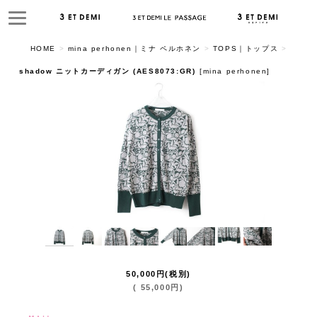
HOME
>
mina perhonen｜ミナ ペルホネン
>
TOPS｜トップス
>
shadow ニットカーディガン (AES8073:GR)
[
mina perhonen
]
50,000
円
(税別)
(
55,000
円
)