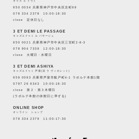
キャズ エ ドゥミ
650 0034 兵庫県神戸市中央区京町69
078 334 2378 10:00-18:30
close 定休日なし
3 ET DEMI LE PASSAGE
キャズエドゥミ ル パサージュ
650 0021 兵庫県神戸市中央区三宮町2-8-3
078 904 7339 12:00-18:30
close 火曜日・水曜日
3 ET DEMI ASHIYA
キャズエドゥミ 芦屋(旧 ラ ヴィオレット)
659 0093 兵庫県芦屋市船戸町4-1 ラポルテ本館1階
0797 26 6343 10:00-18:30
close 第２・第３木曜日
(ラポルテ本館の休館日に準ずる)
ONLINE SHOP
オンライン ショップ
078 334 2379 11:00-17:30