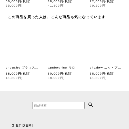
50,000
円
(税別)
38,000
円
(税別)
72,000
円
(税別)
55,000
円
)
41,800
円
)
79,200
円
)
この商品を買った人は、こんな商品も気になっています
choucho ブラウス (AES1447:NV)
tambourine サロペット (AES4660:CH)
shadow ニットプルオーバー (AES8074:BK)
[
mina perhonen
]
[
mina pe
38,000
円
(税別)
80,000
円
(税別)
38,000
円
(税別)
41,800
円
)
88,000
円
)
41,800
円
)
3 ET DEMI