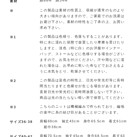
絹66% 綿34%
素材
この製品は素材の性質上、収縮が通常のものより
※
大きい傾向がありますので、ご家庭でのお洗濯は
お避け下さい。素材の特性をご了承の上、お買い
求め下さい。
この製品は色移り、色落ちすることがあります。
※1
特に水に濡れた状態で放置したり摩擦を受けたり
しますと、淡色（特に白）のお洋服やインナー、
バッグ、ストールなどに色移りする場合がござい
ますので、お気を付けください。汗や雨などに濡
れた場合は、お早めに乾いた布などでおさえるよ
うに水気をとり、乾燥させてください。
この製品は染色の特性上、日光や蛍光灯等に長時
※2
間当たりますと色褪せが生じる場合があります。
直射日光や蛍光灯に長時間放置しないで下さい。
商品は光の当たらない暗い所で保管してください
こちらのニットは機械編みで作られており、編地
※3
の途中に糸の結び目があることがございます。
肩幅69cm 袖丈43cm 身巾65.5cm 着丈61cm
サイズ36-38
裾巾38cm
肩幅70.5cm 袖丈45cm 身巾68.5cm 着丈63
サイズ40-42