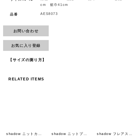
cm 裾巾41cm
AES8073
品番
お問い合わせ
お気に入り登録
【サイズの測り方】
RELATED ITEMS
shadow ニットカーディガン (AES8073:BK)
shadow ニットプルオーバー (AES8074:GR)
shadow フレアスリーブブラウス (AES1451:GR)
[
mina perhonen
]
[
m